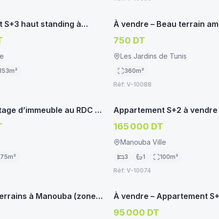
immoservice.tn
imm
NT/STUDIO
TERRAIN HABITATION
 S+3 haut standing à
À vendre – Beau terrain a
nouba – Résidence
Jardins de Tunis (Manouba
T
750 DT
le
Les Jardins de Tunis
153
m²
360
m²
Vendu
Vend
Réf:
V-10088
immoservice.tn
imm
ير متوفر
غير متوفر
LLA
APPARTEMENT/STUDIO
Étage d’immeuble au RDC à
Appartement S+2 à vendre
 Manouba
T
165 000 DT
Manouba Ville
175
m²
3
1
100
m²
Vendu
Vend
Réf:
V-10074
immoservice.tn
imm
ير متوفر
غير متوفر
BITATION
APPARTEMENT/STUDIO
Terrains à Manouba (zone
À vendre – Appartement S
95 000 DT