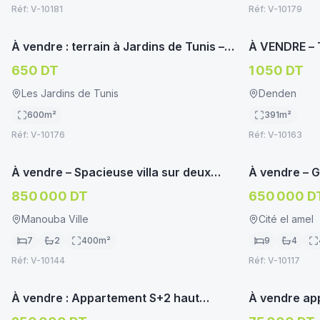
Réf:
V-10181
Réf:
V-10179
immoservice.tn
TERRAIN HABITATION
TERRAIN HA
À vendre : terrain à Jardins de Tunis –
À VENDRE – 
Manouba
Souk)
650 DT
1 050 DT
Les Jardins de Tunis
Denden
600
m²
391
m²
Réf:
V-10176
Réf:
V-10163
immoservice.tn
VILLA/MAISON
VILLA/MAIS
À vendre – Spacieuse villa sur deux
À vendre – Gr
niveaux à Manouba
Manouba
850 000 DT
650 000 D
Manouba Ville
Cité el amel
7
2
400
m²
9
4
Réf:
V-10144
Réf:
V-10117
immoservice.tn
APPARTEMENT/STUDIO
APPARTEME
À vendre : Appartement S+2 haut
À vendre ap
standing à Manouba
Hicher, Man