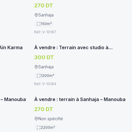
Manouba
270 DT
Sanhaja
150
m²
Réf:
V-10187
oservice.tn
immoservice.tn
TERRAIN HABITATION
 Aïn Karma
À vendre : Terrain avec studio à
Sanhaja – Manouba
300 DT
Sanhaja
1200
m²
Réf:
V-10184
oservice.tn
immoservice.tn
TERRAIN HABITATION
a – Manouba
À vendre : terrain à Sanhaja – Manouba
270 DT
Non spécifié
2200
m²