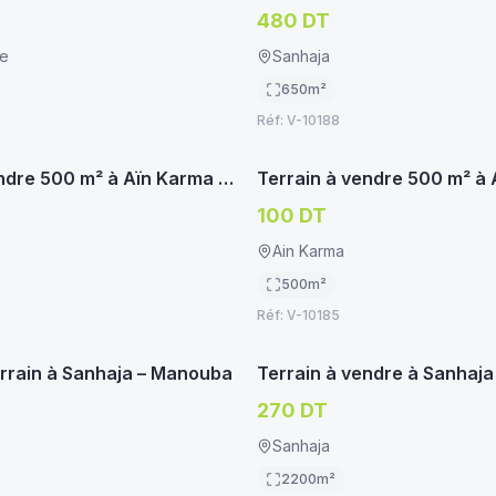
ent
Sanhaja – Manouba
480 DT
le
Sanhaja
650
m²
Réf:
V-10188
immoservice.tn
imm
BITATION
TERRAIN HABITATION
ndre 500 m² à Aïn Karma –
Terrain à vendre 500 m² à
incipale
100 DT
Ain Karma
500
m²
Réf:
V-10185
immoservice.tn
imm
BITATION
TERRAIN HABITATION
errain à Sanhaja – Manouba
Terrain à vendre à Sanhaj
270 DT
Sanhaja
2200
m²