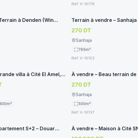
Réf:
V-10178
immoservice.tn
imm
BITATION
TERRAIN HABITATION
Terrain à Denden (Win
Terrain à vendre – Sanhaj
270 DT
Sanhaja
765
m²
Réf:
V-10153
immoservice.tn
imm
ON
TERRAIN HABITATION
ande villa à Cité El Amel,
À vendre – Beau terrain de
Sanhaja, Manouba
T
270 DT
Sanhaja
400
m²
500
m²
Réf:
V-10137
immoservice.tn
imm
NT/STUDIO
VILLA/MAISON
partement S+2 – Douar
À vendre – Maison à Cité SN
ouba
manouba