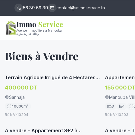
56 39 69 39
contact@immoservice.tn
Immo
Service
Agence immobilière à Manouba
وكالة عقارية منوبة
Biens à Vendre
immoservice.tn
TERRAIN AGRICOLE
APPARTEME
Terrain Agricole Irrigué de 4 Hectares à
Appartement
Vendre à Sanhaja, Manouba
Manouba Cen
400 000 DT
155 000 D
Bureautique
Sanhaja
Manouba Vil
40000
m²
3
1
Réf:
V-10204
Réf:
V-10203
immoservice.tn
APPARTEMENT/STUDIO
TERRAIN HA
À vendre – Appartement S+2 à
À vendre – T