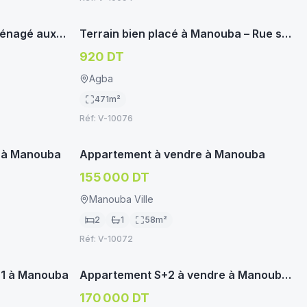
oservice.tn
immoservice.tn
TERRAIN HABITATION
ménagé aux
Terrain bien placé à Manouba – Rue sur
)
3 côtés
920 DT
Agba
471
m²
u
Vendu
Réf:
V-10076
oservice.tn
immoservice.tn
غير متوفر
غ
APPARTEMENT/STUDIO
 à Manouba
Appartement à vendre à Manouba
155 000 DT
Manouba Ville
2
1
58
m²
u
Vendu
Réf:
V-10072
oservice.tn
immoservice.tn
غير متوفر
غ
APPARTEMENT/STUDIO
+1 à Manouba
Appartement S+2 à vendre à Manouba
ville
170 000 DT