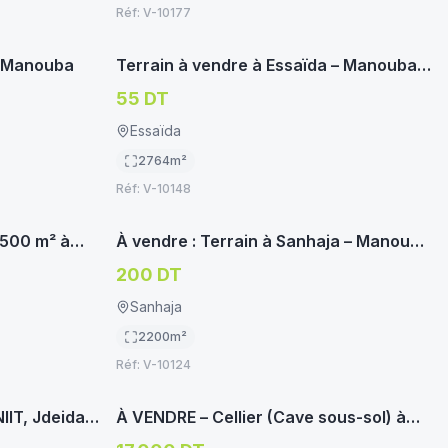
Réf:
V-10177
oservice.tn
immoservice.tn
TERRAIN HABITATION
a Manouba
Terrain à vendre à Essaïda – Manouba |
Belle opportunité
55 DT
Essaïda
2764
m²
Réf:
V-10148
oservice.tn
immoservice.tn
TERRAIN HABITATION
 500 m² à
À vendre : Terrain à Sanhaja – Manouba
(Lotissement Cité des Juges)
200 DT
Sanhaja
2200
m²
Réf:
V-10124
oservice.tn
immoservice.tn
LOCAUX
IIT, Jdeida -
À VENDRE – Cellier (Cave sous-sol) à
Manouba