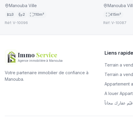
Manouba Ville
Manouba Vil
3
2
110
m²
415
m²
Réf:
V-10096
Réf:
V-10087
Liens rapid
Immo
Service
Agence immobilière à Manouba
Terrain a vendr
Votre partenaire immobilier de confiance à
Terrain a ven
Manouba.
Appartement 
A louer Appa
قيّم عقارك مجاناً