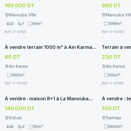
Résidence Malika, Manouba
investissem
165 000 DT
980 DT
Manouba Ville
Manouba Vil
3
1
90
m²
1099
m²
Réf:
V-10190
Réf:
V-10189
immoservice.tn
TERRAIN HABITATION
TERRAIN HA
À vendre terrain 1000 m² à Ain Karma –
Terrain à ve
Manouba
Sur route pr
60 DT
230 DT
Ain Karma
Ain Karma
1000
m²
500
m²
Réf:
V-10095
Réf:
V-10186
immoservice.tn
VILLA/MAISON
TERRAIN HA
À vendre : maison R+1 à La Manouba
À vendre : t
(Goubâa)
140 000 DT
100 DT
Gobaa
Sanhaja
6
2
90
m²
6900
m²