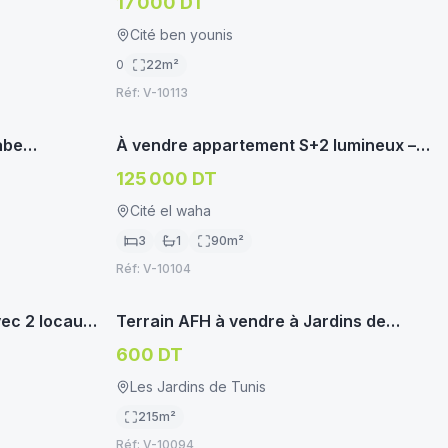
17 000 DT
Cité ben younis
0
22
m²
Réf:
V-10113
oservice.tn
immoservice.tn
APPARTEMENT/STUDIO
abe
À vendre appartement S+2 lumineux –
Cité El Waha, Agba
125 000 DT
Cité el waha
3
1
90
m²
Réf:
V-10104
oservice.tn
immoservice.tn
TERRAIN HABITATION
ec 2 locaux
Terrain AFH à vendre à Jardins de
oucha
Tunis – Manouba
600 DT
Les Jardins de Tunis
215
m²
Réf:
V-10094