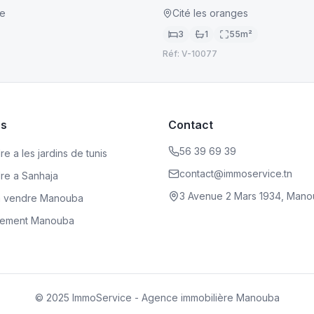
le
Cité les oranges
3
1
55
m²
Réf:
V-10077
es
Contact
56 39 69 39
e a les jardins de tunis
contact@immoservice.tn
dre a Sanhaja
3 Avenue 2 Mars 1934, Mano
a vendre Manouba
rtement Manouba
© 2025 ImmoService - Agence immobilière Manouba