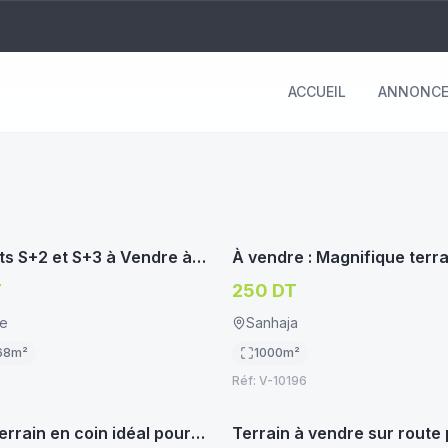
ACCUEIL
ANNONCE
immoservice.tn
imm
NT/STUDIO
TERRAIN HABITATION
s S+2 et S+3 à Vendre à
À vendre : Magnifique terr
tre – Habitation ou
– Manouba
T
250 DT
le
Sanhaja
68
m²
1000
m²
Réf:
V-10196
immoservice.tn
imm
BITATION
TERRAIN HABITATION
errain en coin idéal pour
Terrain à vendre sur route 