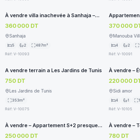
immoservice.tn
VILLA/MAISON
APPARTEME
À vendre villa inachevée à Sanhaja –
Appartement
Manouba
vendre à Ma
360 000 DT
370 000 D
sécurisée
Sanhaja
Manouba Vil
5
2
487
m²
4
2
Réf:
V-10093
Réf:
V-10091
immoservice.tn
TERRAIN HABITATION
ETAGE DE VI
A vendre terrain a Les Jardins de Tunis
À vendre – 
Sidi Amor –
750 DT
220 000 D
Les Jardins de Tunis
Sidi amor
353
m²
4
1
Vendu
Réf:
V-10075
Réf:
V-10105
immoservice.tn
غير متوفر
APPARTEMENT/STUDIO
TERRAIN HA
À vendre – Appartement S+2 presque
À vendre – 
neuf à Manouba
calme)
250 000 DT
780 DT