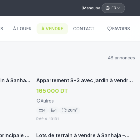
|
Manouba
|
FR
S
À LOUER
À VENDRE
CONTACT
FAVORIS
48
annonce
s
oservice.tn
immoservice.tn
APPARTEMENT/STUDIO
ain à Sanhaja
Appartement S+3 avec jardin à vendre
à Khaznadar
165 000 DT
Autres
4
1
120
m²
Réf:
V-10191
oservice.tn
immoservice.tn
TERRAIN HABITATION
principale à
Lots de terrain à vendre à Sanhaja –