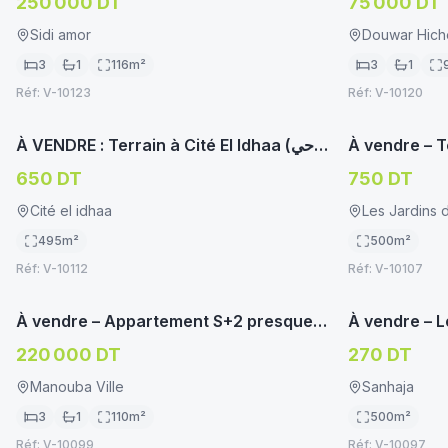
250 000 DT
75 000 DT
Sidi amor
Douwar Hich
3
1
116
m²
3
1
Réf:
V-10123
Réf:
V-10120
immoservice.tn
TERRAIN HABITATION
TERRAIN HA
À VENDRE : Terrain à Cité El Idhaa (حي
À vendre – T
الإذاعة)
Manouba (zo
650 DT
750 DT
Cité el idhaa
Les Jardins 
495
m²
500
m²
Réf:
V-10112
Réf:
V-10107
immoservice.tn
APPARTEMENT/STUDIO
TERRAIN HA
À vendre – Appartement S+2 presque
À vendre – L
neuf à Manouba
à Sanhaja (z
220 000 DT
270 DT
Manouba Ville
Sanhaja
3
1
110
m²
500
m²
Réf:
V-10099
Réf:
V-10097