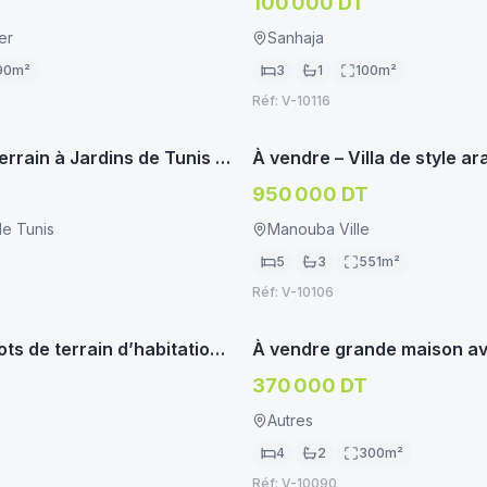
100 000 DT
er
Sanhaja
90
m²
3
1
100
m²
Réf:
V-10116
immoservice.tn
imm
BITATION
VILLA/MAISON
errain à Jardins de Tunis –
À vendre – Villa de style ar
ne d’avenir)
contemporain à Manouba
950 000 DT
de Tunis
Manouba Ville
5
3
551
m²
Réf:
V-10106
immoservice.tn
imm
BITATION
VILLA/MAISON
ots de terrain d’habitation
À vendre grande maison av
one d’avenir)
commerciaux – Sidi Bouch
370 000 DT
Autres
4
2
300
m²
Réf:
V-10090