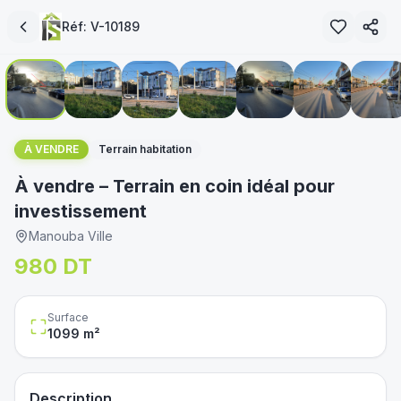
Réf:
V-10189
1
/
11
immoservice.tn
À VENDRE
Terrain habitation
À vendre – Terrain en coin idéal pour
investissement
Manouba Ville
980 DT
Surface
1099
m²
Description