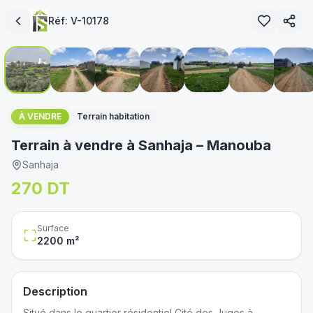
Réf:
V-10178
1
/
7
immoservice.tn
À VENDRE
Terrain habitation
Terrain à vendre à Sanhaja – Manouba
Sanhaja
270 DT
Surface
2200
m²
Description
Situé dans le quartier résidentiel Cité des Juges à