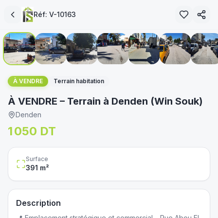
Réf:
V-10163
1
/
11
immoservice.tn
À VENDRE
Terrain habitation
À VENDRE – Terrain à Denden (Win Souk)
Denden
1 050 DT
Surface
391
m²
Description
📍 Emplacement stratégique et commercial – Rue Abou El