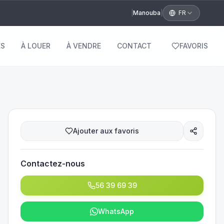
|
Manouba
|
FR
S
À LOUER
À VENDRE
CONTACT
FAVORIS
Ajouter aux favoris
Contactez-nous
56 39 69 39
WhatsApp