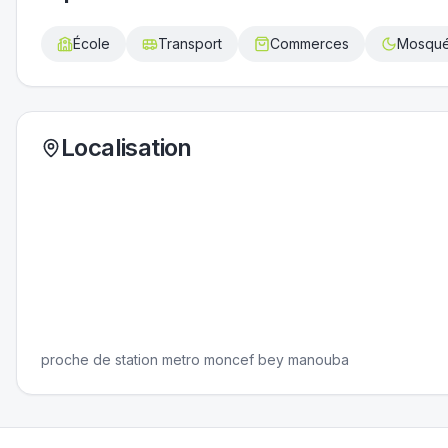
École
Transport
Commerces
Mosqu
Localisation
proche de station metro moncef bey manouba