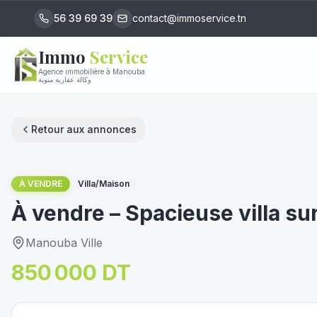
56 39 69 39
contact@immoservice.tn
Immo
Service
Agence immobilière à Manouba
وكالة عقارية منوبة
Retour aux annonces
1
/
17
À VENDRE
Villa/Maison
À vendre – Spacieuse villa s
Manouba Ville
850 000 DT