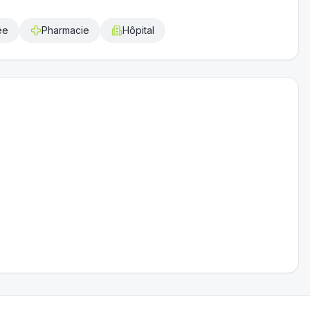
ée
Pharmacie
Hôpital