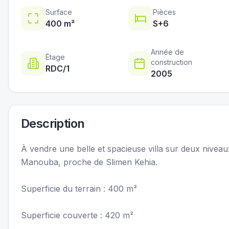
Surface
Pièces
400
m²
S+
6
Année de
Étage
construction
RDC
/1
2005
Description
À vendre une belle et spacieuse villa sur deux niveaux
Manouba, proche de Slimen Kehia.
Superficie du terrain : 400 m²
Superficie couverte : 420 m²