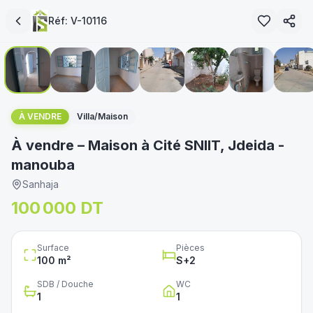
Réf:
V-10116
1
/
8
immoservice.tn
À VENDRE
Villa/Maison
À vendre – Maison à Cité SNIIT, Jdeida -
manouba
Sanhaja
100 000 DT
Surface
Pièces
100
m²
S+
2
SDB / Douche
WC
1
1