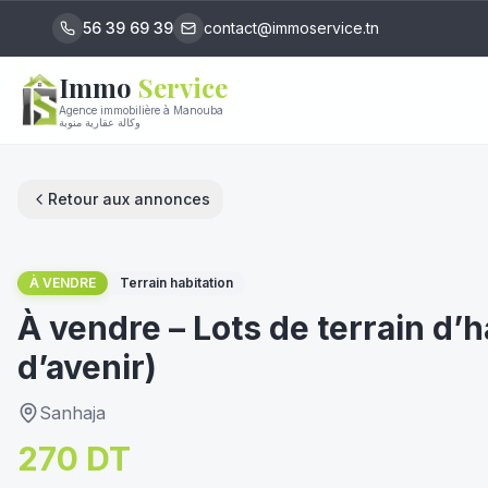
56 39 69 39
contact@immoservice.tn
Immo
Service
Agence immobilière à Manouba
وكالة عقارية منوبة
Retour aux annonces
1
/
11
À VENDRE
Terrain habitation
À vendre – Lots de terrain d’
d’avenir)
Sanhaja
270 DT