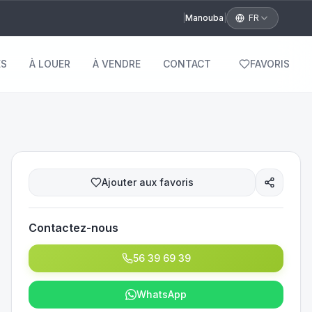
|
Manouba
|
FR
S
À LOUER
À VENDRE
CONTACT
FAVORIS
Ajouter aux favoris
Contactez-nous
56 39 69 39
WhatsApp