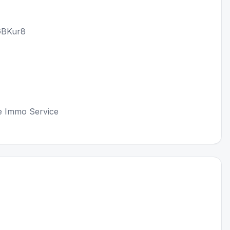
PGBKur8
re Immo Service