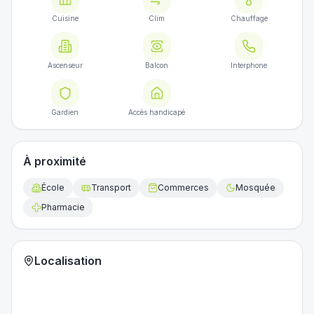
Cuisine
Clim
Chauffage
Ascenseur
Balcon
Interphone
Gardien
Accès handicapé
À proximité
École
Transport
Commerces
Mosquée
Pharmacie
Localisation