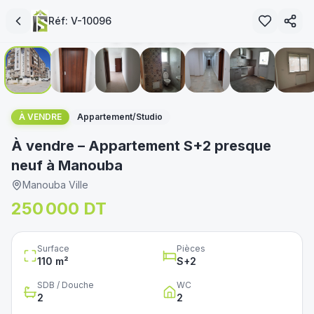
vendu
Réf:
V-10096
1
/
11
immoservice.tn
غير متوفر
À VENDRE
Appartement/Studio
À vendre – Appartement S+2 presque
neuf à Manouba
Manouba Ville
250 000 DT
Surface
Pièces
110
m²
S+
2
SDB / Douche
WC
2
2