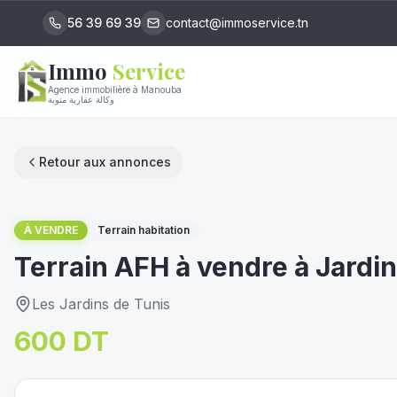
56 39 69 39
contact@immoservice.tn
Immo
Service
Agence immobilière à Manouba
وكالة عقارية منوبة
Retour aux annonces
1
/
5
À VENDRE
Terrain habitation
Terrain AFH à vendre à Jardi
Les Jardins de Tunis
600 DT