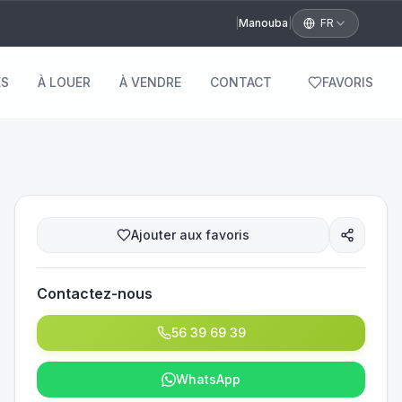
|
Manouba
|
FR
S
À LOUER
À VENDRE
CONTACT
FAVORIS
Ajouter aux favoris
Contactez-nous
56 39 69 39
WhatsApp