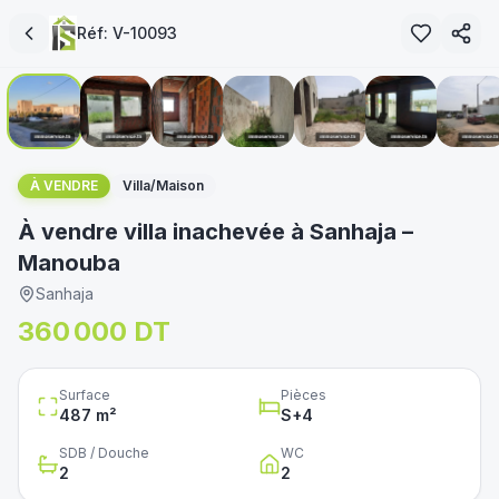
Réf:
V-10093
1
/
10
immoservice.tn
À VENDRE
Villa/Maison
À vendre villa inachevée à Sanhaja –
Manouba
Sanhaja
360 000 DT
Surface
Pièces
487
m²
S+
4
SDB / Douche
WC
2
2