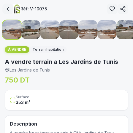
Réf:
V-10075
1
/
7
immoservice.tn
À VENDRE
Terrain habitation
A vendre terrain a Les Jardins de Tunis
Les Jardins de Tunis
750 DT
Surface
353
m²
Description
À vendre beau terrain en coin à Cité Jardins de Tunis -