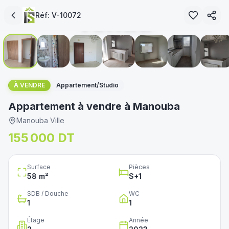
vendu
Réf:
V-10072
1
/
10
immoservice.tn
غير متوفر
À VENDRE
Appartement/Studio
Appartement à vendre à Manouba
Manouba Ville
155 000 DT
Surface
Pièces
58
m²
S+
1
SDB / Douche
WC
1
1
Étage
Année