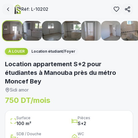
Réf:
L-10202
1
/
12
immoservice.tn
À LOUER
Location étudiant/Foyer
Location appartement S+2 pour
étudiantes à Manouba près du métro
Moncef Bey
Sidi amor
750 DT/mois
Surface
Pièces
100
m²
S+
2
SDB / Douche
WC