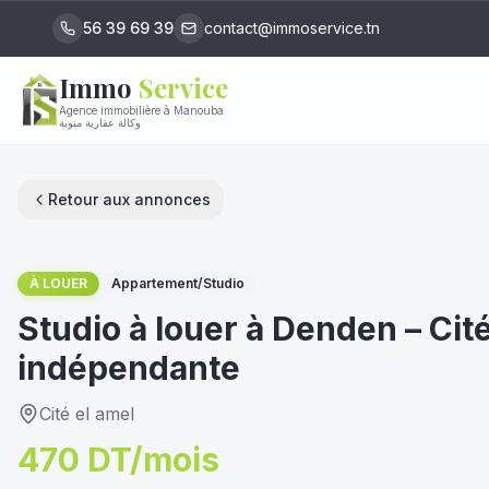
56 39 69 39
contact@immoservice.tn
Immo
Service
Agence immobilière à Manouba
وكالة عقارية منوبة
Retour aux annonces
1
/
6
À LOUER
Appartement/Studio
Studio à louer à Denden – Cité
indépendante
Cité el amel
470 DT/mois