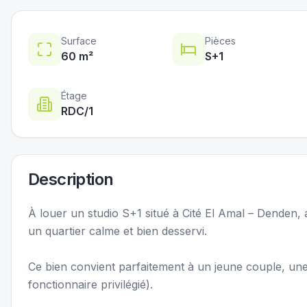
Surface
Pièces
60
m²
S+
1
Étage
RDC
/1
Description
À louer un studio S+1 situé à Cité El Amal – Denden
un quartier calme et bien desservi.
Ce bien convient parfaitement à un jeune couple, une 
fonctionnaire privilégié).