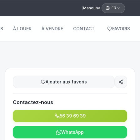
|
Manouba
|
FR
S
À LOUER
À VENDRE
CONTACT
FAVORIS
Ajouter aux favoris
Contactez-nous
56 39 69 39
WhatsApp