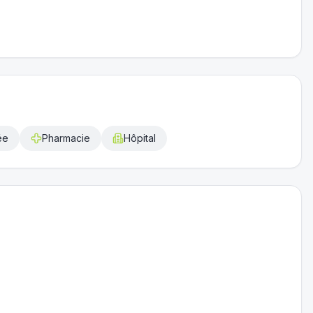
ée
Pharmacie
Hôpital