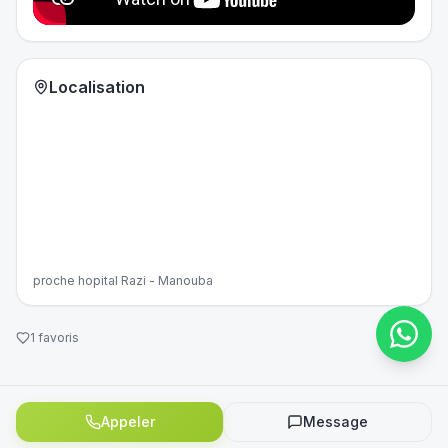
Localisation
proche hopital Razi - Manouba
1
favoris
Appeler
Message