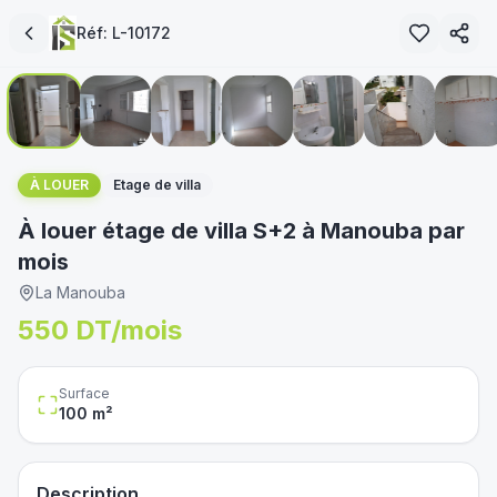
Réf:
L-10172
1
/
14
immoservice.tn
À LOUER
Etage de villa
À louer étage de villa S+2 à Manouba par
mois
La Manouba
550 DT/mois
Surface
100
m²
Description