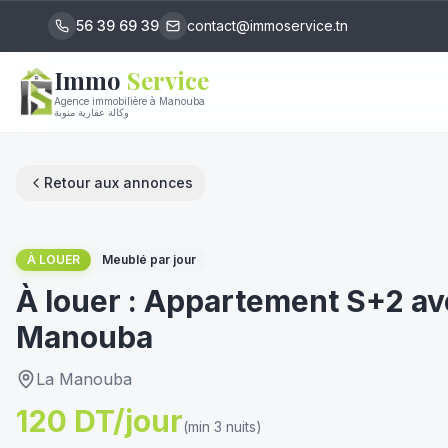
56 39 69 39
contact@immoservice.tn
Immo
Service
Agence immobilière à Manouba
وكالة عقارية منوبة
Retour aux annonces
1
/
13
À LOUER
Meublé par jour
À louer : Appartement S+2 av
Manouba
La Manouba
120 DT/jour
(min 3 nuits)