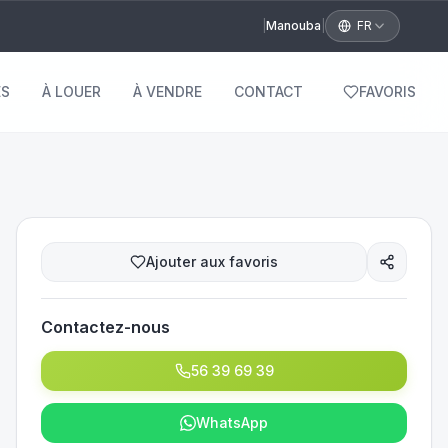
|
Manouba
|
FR
S
À LOUER
À VENDRE
CONTACT
FAVORIS
Ajouter aux favoris
Contactez-nous
56 39 69 39
WhatsApp