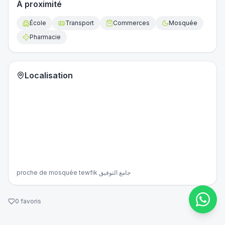
À proximité
École
Transport
Commerces
Mosquée
Pharmacie
Localisation
proche de mosquée tewfik جامع التوفيق
0
favoris