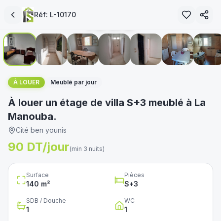
loué
Réf:
L-10170
1
/
15
immoservice.tn
غير متوفر
À LOUER
Meublé par jour
À louer un étage de villa S+3 meublé à La
Manouba.
Cité ben younis
90 DT/jour
(min 3 nuits)
Surface
Pièces
140
m²
S+
3
SDB / Douche
WC
1
1