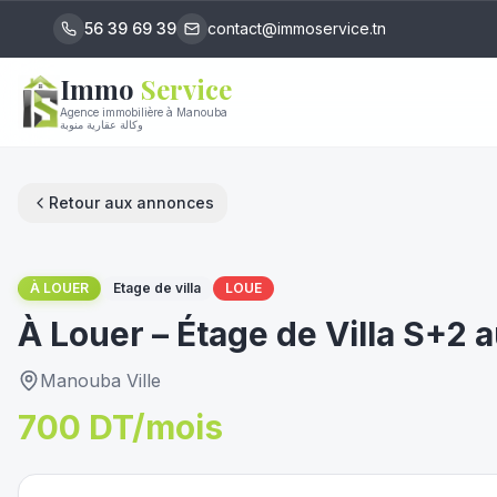
56 39 69 39
contact@immoservice.tn
Immo
Service
Agence immobilière à Manouba
وكالة عقارية منوبة
lo
Retour aux annonces
1
/
9
توفر
À LOUER
Etage de villa
LOUE
À Louer – Étage de Villa S+2
Manouba Ville
700 DT/mois