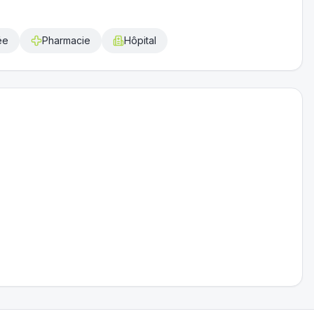
ée
Pharmacie
Hôpital