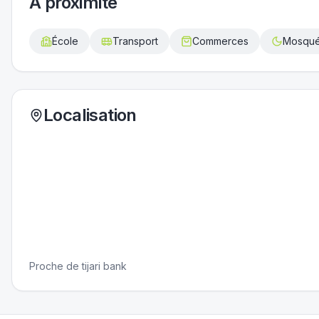
À proximité
École
Transport
Commerces
Mosqu
Localisation
Proche de tijari bank