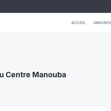
ACCUEIL
ANNONCE
ué
غير م
 au Centre Manouba