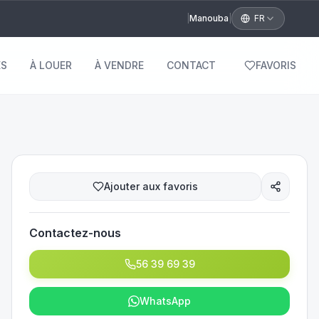
|
Manouba
|
FR
S
À LOUER
À VENDRE
CONTACT
FAVORIS
Ajouter aux favoris
Contactez-nous
56 39 69 39
WhatsApp