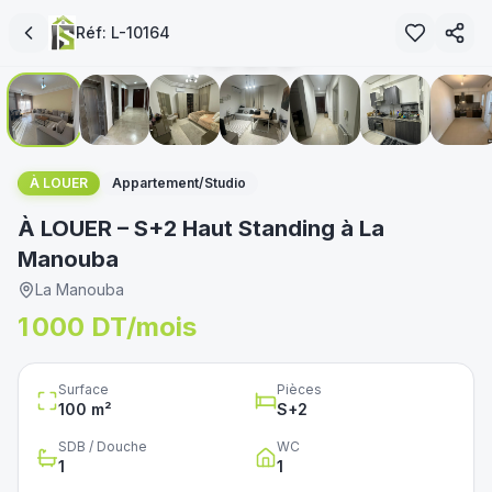
loué
Réf:
L-10164
1
/
11
immoservice.tn
غير متوفر
À LOUER
Appartement/Studio
À LOUER – S+2 Haut Standing à La
Manouba
La Manouba
1 000 DT/mois
Surface
Pièces
100
m²
S+
2
SDB / Douche
WC
1
1