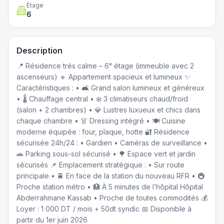
Étage
6
Description
📍 Résidence trés calme – 6ᵉ étage (immeuble avec 2
ascenseurs) 🔹 Appartement spacieux et lumineux ✨
Caractéristiques : • 🛋️ Grand salon lumineux et généreux
• 🌡️ Chauffage central • ❄️ 3 climatiseurs chaud/froid
(salon + 2 chambres) • 💎 Lustres luxueux et chics dans
chaque chambre • 👗 Dressing intégré • 🍽️ Cuisine
moderne équipée : four, plaque, hotte 🔐 Résidence
sécurisée 24h/24 : • Gardien • Caméras de surveillance •
🚗 Parking sous-sol sécurisé • 🌳 Espace vert et jardin
sécurisés 📌 Emplacement stratégique : • Sur route
principale • 🚆 En face de la station du nouveau RFR • 🚇
Proche station métro • 🏥 À 5 minutes de l’hôpital Hôpital
Abderrahmane Kassab • Proche de toutes commodités 💰
Loyer : 1 000 DT / mois + 50dt syndic 📅 Disponible à
partir du 1er juin 2026