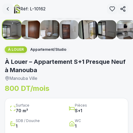
loué
Réf:
L-10162
1
/
7
immoservice.tn
غير متوفر
À LOUER
Appartement/Studio
À Louer – Appartement S+1 Presque Neuf
à Manouba
Manouba Ville
800 DT/mois
Surface
Pièces
70
m²
S+
1
SDB / Douche
WC
1
1