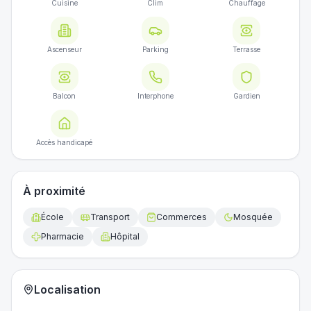
Cuisine
Clim
Chauffage
Ascenseur
Parking
Terrasse
Balcon
Interphone
Gardien
Accès handicapé
À proximité
École
Transport
Commerces
Mosquée
Pharmacie
Hôpital
Localisation