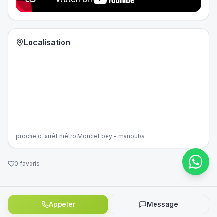
Localisation
proche d 'arrêt métro Moncef bey - manouba
0
favoris
Appeler
Message