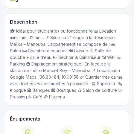
2
Description
🎓 Idéal pour étudiant(e) ou fonctionnaire 📅 Location
minimum : 12 mois 📍 Situé au 2ᵉ étage à la Résidence
Malika – Manouba. L’appartement se compose de : 🛋️
Salon 🛏️ Chambre à coucher 🍽️ Cuisine 🚿 Salle de
douche + salle d’eau 🌬️ Séchoir ❄️ Climatiseur 📶 WiFi 🚗
Parking 🚇 Emplacement stratégique : En face de la
station de métro Moncef Bey – Manouba 📍 Localisation
Google Maps : 36.80484, 10.09158 🌿 Quartier très calme
avec toutes les commodités à proximité : 🛒 Supérette 🗞️
Kiosque 🏦 Banques 🛍️ Boutiques 💇 Salon de coiffure 👕
Pressing ☕ Café 🍕 Pizzeria
Équipements