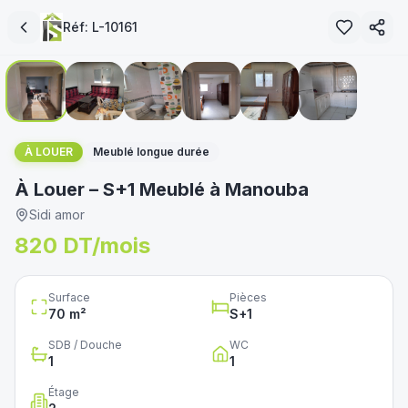
Réf:
L-10161
1
/
6
immoservice.tn
À LOUER
Meublé longue durée
À Louer – S+1 Meublé à Manouba
Sidi amor
820 DT/mois
Surface
Pièces
70
m²
S+
1
SDB / Douche
WC
1
1
Étage