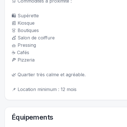
🛒 Commodités à proximité :
🛍️ Supérette
📰 Kiosque
👗 Boutiques
💇 Salon de coiffure
🧺 Pressing
☕ Cafés
🍕 Pizzeria
🌿 Quartier très calme et agréable.
📌 Location minimum : 12 mois
Équipements