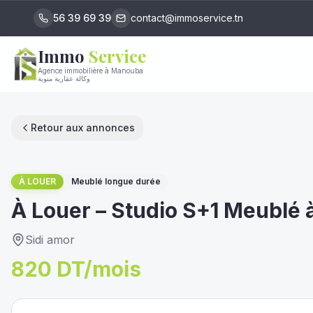
56 39 69 39
contact@immoservice.tn
Immo
Service
Agence immobilière à Manouba
وكالة عقارية منوبة
Retour aux annonces
1
/
9
À LOUER
Meublé longue durée
À Louer – Studio S+1 Meublé
Sidi amor
820 DT/mois