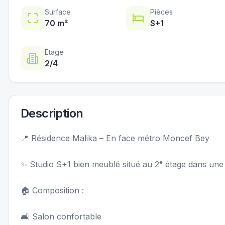
Surface
Pièces
70
m²
S+
1
Étage
2
/4
Description
📍 Résidence Malika – En face métro Moncef Bey
✨ Studio S+1 bien meublé situé au 2ᵉ étage dans une
🏠 Composition :
🛋️ Salon confortable