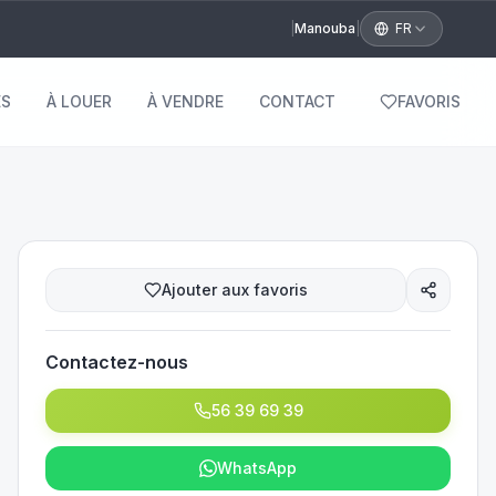
|
Manouba
|
FR
S
À LOUER
À VENDRE
CONTACT
FAVORIS
Ajouter aux favoris
Contactez-nous
56 39 69 39
WhatsApp