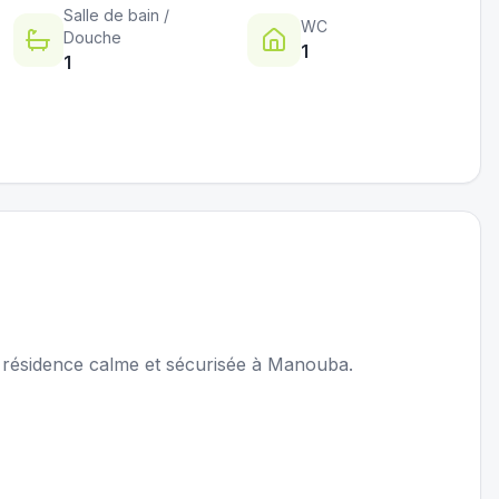
Salle de bain /
WC
Douche
1
1
 résidence calme et sécurisée à Manouba.