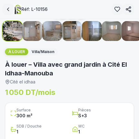
loué
Réf:
L-10156
1
/
20
immoservice.tn
غير متوفر
À LOUER
Villa/Maison
À louer – Villa avec grand jardin à Cité El
Idhaa-Manouba
Cité el idhaa
1 050 DT/mois
Surface
Pièces
300
m²
S+
3
SDB / Douche
WC
1
1