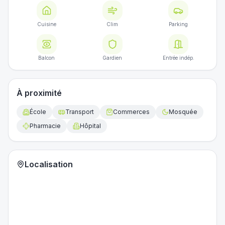
Cuisine
Clim
Parking
Balcon
Gardien
Entrée indép.
À proximité
École
Transport
Commerces
Mosquée
Pharmacie
Hôpital
Localisation