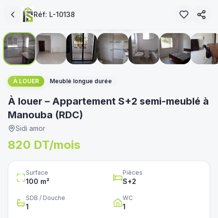
loué
Réf:
L-10138
1
/
9
immoservice.tn
غير متوفر
À LOUER
Meublé longue durée
À louer – Appartement S+2 semi-meublé à
Manouba (RDC)
Sidi amor
820 DT/mois
Surface
Pièces
100
m²
S+
2
SDB / Douche
WC
1
1