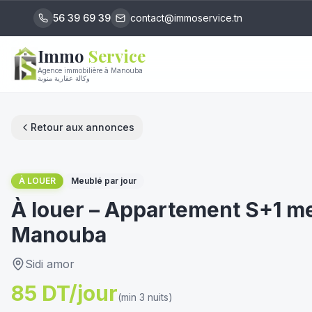
56 39 69 39
contact@immoservice.tn
Immo
Service
Agence immobilière à Manouba
وكالة عقارية منوبة
Retour aux annonces
1
/
9
À LOUER
Meublé par jour
À louer – Appartement S+1 me
Manouba
Sidi amor
85 DT/jour
(min 3 nuits)