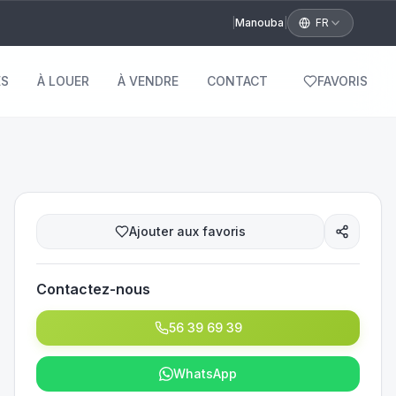
|
Manouba
|
FR
S
À LOUER
À VENDRE
CONTACT
FAVORIS
Ajouter aux favoris
Contactez-nous
56 39 69 39
WhatsApp