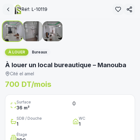
Réf:
L-10119
1
/
3
immoservice.tn
À LOUER
Bureaux
À louer un local bureautique – Manouba
Cité el amel
700 DT/mois
Surface
0
36
m²
SDB / Douche
WC
1
1
Étage