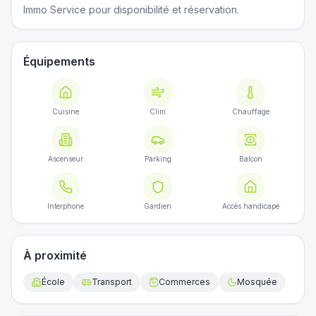
Immo Service pour disponibilité et réservation.
Équipements
Cuisine
Clim
Chauffage
Ascenseur
Parking
Balcon
Interphone
Gardien
Accès handicapé
À proximité
École
Transport
Commerces
Mosquée