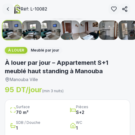
loué
Réf:
L-10082
1
/
20
immoservice.tn
غير متوفر
À LOUER
Meublé par jour
À louer par jour – Appartement S+1
meublé haut standing à Manouba
Manouba Ville
95 DT/jour
(min 3 nuits)
Surface
Pièces
70
m²
S+
2
SDB / Douche
WC
1
1