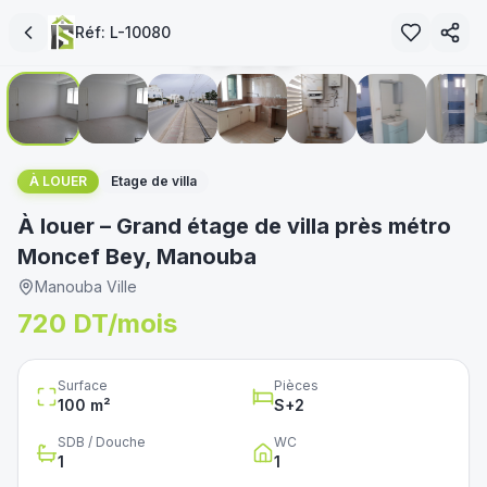
loué
Réf:
L-10080
1
/
10
immoservice.tn
غير متوفر
À LOUER
Etage de villa
À louer – Grand étage de villa près métro
Moncef Bey, Manouba
Manouba Ville
720 DT/mois
Surface
Pièces
100
m²
S+
2
SDB / Douche
WC
1
1