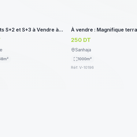
immoservice.tn
imm
NT/STUDIO
TERRAIN HABITATION
s S+2 et S+3 à Vendre à
À vendre : Magnifique terr
tre – Habitation ou
– Manouba
T
250 DT
le
Sanhaja
68
m²
1000
m²
Réf:
V-10196
immoservice.tn
imm