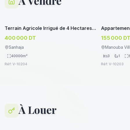
À Vendre
immoservice.tn
TERRAIN AGRICOLE
APPARTEME
Terrain Agricole Irrigué de 4 Hectares à
Appartement
Vendre à Sanhaja, Manouba
Manouba Cen
400 000 DT
155 000 D
Bureautique
Sanhaja
Manouba Vil
40000
m²
3
1
Réf:
V-10204
Réf:
V-10203
À Louer
immoservice.tn