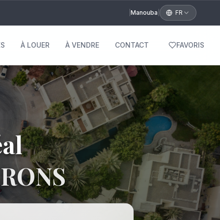
|
Manouba
|
FR
S
À LOUER
À VENDRE
CONTACT
FAVORIS
éal
IRONS