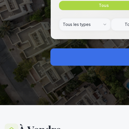
Tous
Tous les types
To
dé