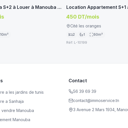
LLA
APPARTEMENT/STUDIO
la S+2 à Louer à Manouba –
Location Appartement S+1 
er Étage)
Cité Les Oranges – Manou
is
450 DT/mois
Cité les oranges
110
m²
2
1
60
m²
Réf:
L-10199
es
Contact
56 39 69 39
e a les jardins de tunis
contact@immoservice.tn
dre a Sanhaja
3 Avenue 2 Mars 1934, Mano
a vendre Manouba
rtement Manouba