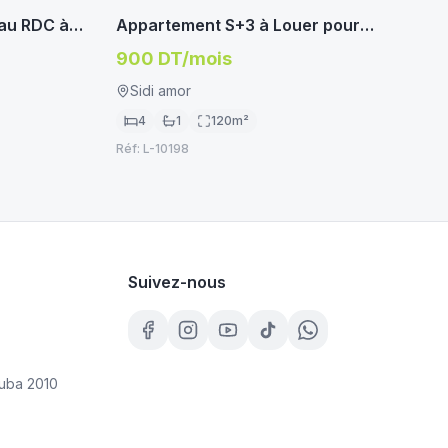
LOCATION ÉTUDIANT/FOYER
au RDC à
Appartement S+3 à Louer pour
ba
etudiants à Manouba – Résidence
900 DT/mois
Malika
Sidi amor
4
1
120
m²
Réf:
L-10198
Suivez-nous
uba 2010