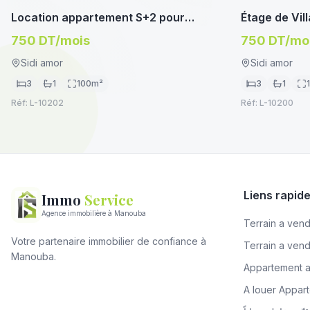
LOCATION ÉTUDIANT/FOYER
ETAGE DE VI
Location appartement S+2 pour
Étage de Vil
étudiantes à Manouba près du métro
Sidi Amor (1
750 DT/mois
750 DT/mo
Moncef Bey
Sidi amor
Sidi amor
3
1
100
m²
3
1
Réf:
L-10202
Réf:
L-10200
Liens rapid
Immo
Service
Agence immobilière à Manouba
Terrain a vendr
Votre partenaire immobilier de confiance à
Terrain a ven
Manouba.
Appartement 
A louer Appa