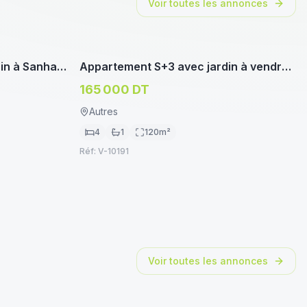
Voir toutes les annonces
oservice.tn
immoservice.tn
APPARTEMENT/STUDIO
ain à Sanhaja
Appartement S+3 avec jardin à vendre
à Khaznadar
165 000 DT
Autres
4
1
120
m²
Réf:
V-10191
Voir toutes les annonces
oservice.tn
immoservice.tn